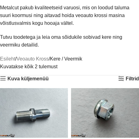
Metalcut pakub kvaliteetseid varuosi, mis on loodud taluma
suuri koormusi ning aitavad hoida veoauto krossi masina
võistlusvalmis kogu hooaja vältel.
Tutvu toodetega ja leia oma sõidukile sobivad kere ning
veermiku detailid.
Esileht
Veoauto Kross
Kere / Veermik
Kuvatakse kõik 2 tulemust
Kuva küljemenüü
Filtrid