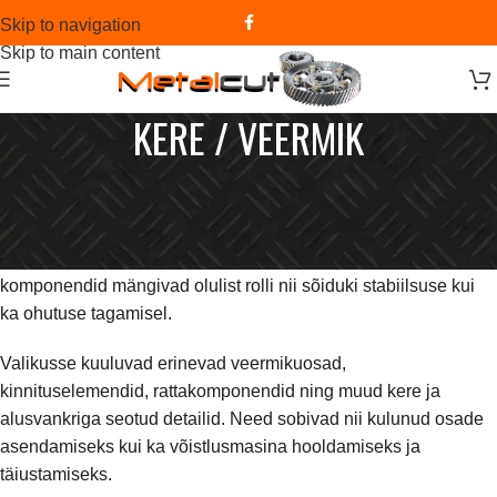
Skip to navigation
Skip to main content
KERE / VEERMIK
Kere ja veermiku kategooriast leiad veoauto krossi jaoks
mõeldud detailid, mis aitavad tagada sõiduki vastupidavuse,
juhitavuse ja töökindluse ka kõige nõudlikumates
võistlustingimustes. Tugev veermik ja kvaliteetsed
komponendid mängivad olulist rolli nii sõiduki stabiilsuse kui
ka ohutuse tagamisel.
Valikusse kuuluvad erinevad veermikuosad,
kinnituselemendid, rattakomponendid ning muud kere ja
alusvankriga seotud detailid. Need sobivad nii kulunud osade
asendamiseks kui ka võistlusmasina hooldamiseks ja
täiustamiseks.