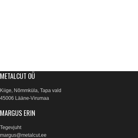
METALCUT OÜ
Kiige, Nõmmküla, Tapa vald
45006 Lääne-Virumaa
MARGUS ERIN
Tegevjuht
margus@metalcut.ee