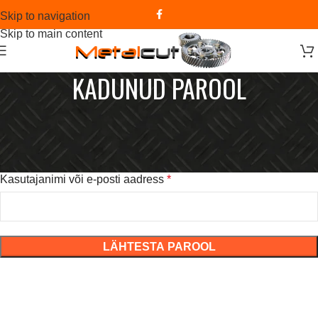
Skip to navigation
Skip to main content
KADUNUD PAROOL
Kaotasid või unustasid parooli? Palun sisesta oma
kasutajanimi või e-posti aadress. Sulle saadetakse kiri lingiga,
mille abil saad endale uue parooli määrata.
Kasutajanimi või e-posti aadress
*
LÄHTESTA PAROOL