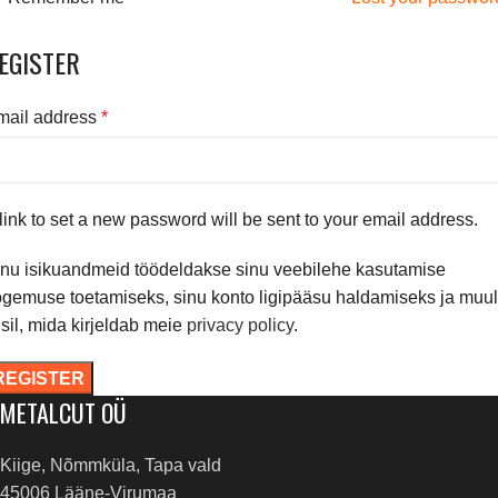
EGISTER
mail address
*
link to set a new password will be sent to your email address.
inu isikuandmeid töödeldakse sinu veebilehe kasutamise
gemuse toetamiseks, sinu konto ligipääsu haldamiseks ja muul
isil, mida kirjeldab meie
privacy policy
.
REGISTER
METALCUT OÜ
Kiige, Nõmmküla, Tapa vald
45006 Lääne-Virumaa