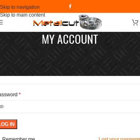
Skip to navigation
Skip to main content
MY ACCOUNT
OGIN
sername or email address
*
assword
*
LOG IN
Remember me
Lost your passwor